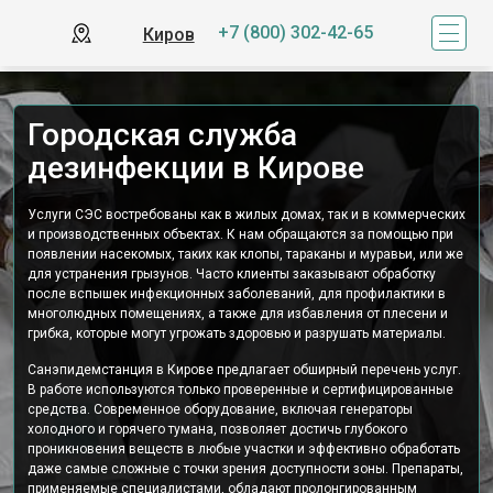
+7 (800) 302-42-65
Киров
Городская служба
дезинфекции в Кирове
Услуги СЭС востребованы как в жилых домах, так и в коммерческих
и производственных объектах. К нам обращаются за помощью при
появлении насекомых, таких как клопы, тараканы и муравьи, или же
для устранения грызунов. Часто клиенты заказывают обработку
после вспышек инфекционных заболеваний, для профилактики в
многолюдных помещениях, а также для избавления от плесени и
грибка, которые могут угрожать здоровью и разрушать материалы.
Санэпидемстанция в Кирове предлагает обширный перечень услуг.
В работе используются только проверенные и сертифицированные
средства. Современное оборудование, включая генераторы
холодного и горячего тумана, позволяет достичь глубокого
проникновения веществ в любые участки и эффективно обработать
даже самые сложные с точки зрения доступности зоны. Препараты,
применяемые специалистами, обладают пролонгированным